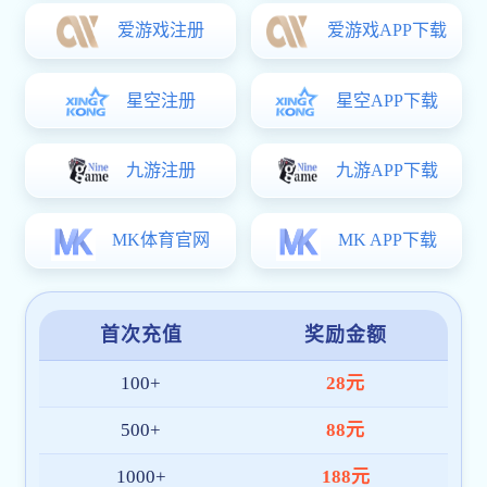
2026-06-08 23:14
113 次阅读
卡马文加入选法国队存疑他渴望下赛季继
续效力皇马
本篇文章将围绕“卡马文加入选法国队存疑，他渴望下
赛季继续效力皇马”这一主题展开讨论。首先，我们将
分析卡马文的现状以及他在法国国家队中的角色，探
讨他是否能够顺利入选国家队，其次，将关注他与皇
家马德里的关系，以及他对未来的期望。接着，我们
还会讨论卡马文在球队中的表现及其影响力，最后总
结他的职业发展方向及选择对个人和球队带来的深远