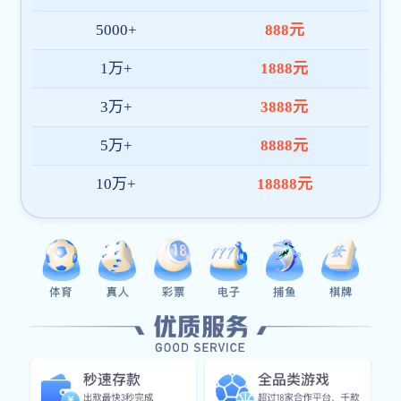
影响。这一系列内容将为读者呈现一个全面而深入的
视角，让我们更好地理解这位年轻球员的现状与未
来。
1、卡马文的国家队前景
卡马文作为一名年轻而有潜力的中场球员，近年来在
俱乐部的表现引起了广泛关注。然而，他能否顺利加
入法国国家队却存在诸多不确定因素。首先，法国国
家队目前中场竞争激烈，各种实力派球员层出不穷，
这使得卡马文在选拔过程中面临较大压力。他需要不
断提高自身能力，以便在众多优秀球员中脱颖而出。
其次，教练组对于不同类型中场球员的需求变化也直
接影响到卡马文的位置。他虽然具备一定技术，但在
战术适应性和防守能力上仍需提升。因此，在即将到